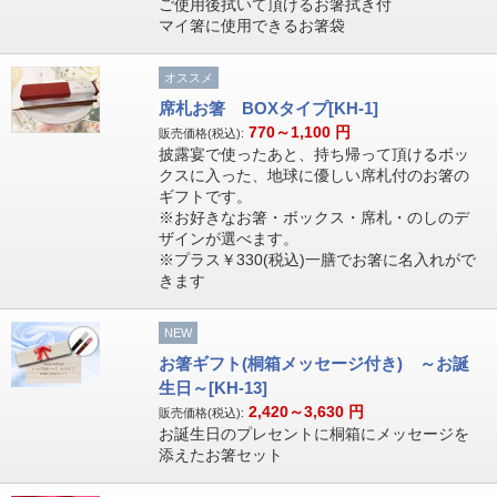
ご使用後拭いて頂けるお箸拭き付
マイ箸に使用できるお箸袋
オススメ
席札お箸 BOXタイプ[KH-1]
770～1,100
円
販売価格(税込):
披露宴で使ったあと、持ち帰って頂けるボッ
クスに入った、地球に優しい席札付のお箸の
ギフトです。
※お好きなお箸・ボックス・席札・のしのデ
ザインが選べます。
※プラス￥330(税込)一膳でお箸に名入れがで
きます
NEW
お箸ギフト(桐箱メッセージ付き) ～お誕
生日～[KH-13]
2,420～3,630
円
販売価格(税込):
お誕生日のプレセントに桐箱にメッセージを
添えたお箸セット