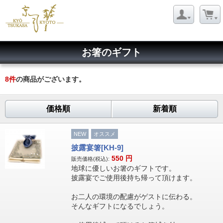
お箸のギフト
8
件
の商品がございます。
価格順
新着順
NEW
オススメ
披露宴箸[KH-9]
550
円
販売価格(税込):
地球に優しいお箸のギフトです。
披露宴でご使用後持ち帰って頂けます。
お二人の環境の配慮がゲストに伝わる。
そんなギフトになるでしょう。