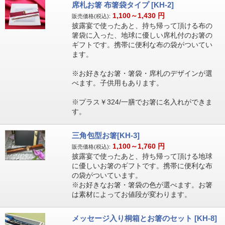
席札お箸 布箸袋タイプ [KH-2]
1,100～1,430
円
販売価格(税込):
披露宴で使ったあと、持ち帰って頂ける布の
箸袋に入った、地球に優しい席札付のお箸の
ギフトです。携帯に便利な布の袋がついてい
ます。
※お好きなお箸・箸袋・席札のデザインが選
べます。子供用もあります。
※プラス￥324/一膳でお箸に名入れができま
す。
三角包型お箸[KH-3]
1,100～1,760
円
販売価格(税込):
披露宴で使ったあと、持ち帰って頂ける地球
に優しいお箸のギフトです。携帯に便利な布
の袋がついています。
※お好きなお箸・箸袋の色が選べます。お箸
は素材によってお値段が変わります。
メッセージ入り桐箱とお箸のセット [KH-8]