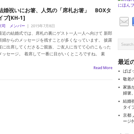
にほん
結婚祝いにお箸、人気の「席札お箸」 BOXタ
イプ[KH-1]
京司 メンバー
|
2015年7月8日
最近の結婚式では、席札の裏にゲスト一人一人へ向けて 新郎
新婦からのメッセージを残すことが多くなっています。 披露
宴に出席してくださるご親族、ご友人に当てて心のこもった
メッセージ。 着席して一番に目がいくところですね。 素
最近
Read More
ぱぱ
敬老
家族
婦箸
結婚
タイプ[
京都
ージ