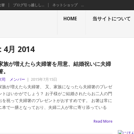
念箸
ブログ引っ越しし...
ネットショップ ...
HOME
当サイトについて
:
4月 2014
家族が増えたら夫婦箸を用意、結婚祝いに夫婦
箸。
京司 メンバー
|
2015年7月15日
家族が増えたら夫婦箸、 又、家族になったら夫婦箸のプレゼ
ントはいかがでしょう？ お子様がご結婚されたらお二人の門
出を祝って夫婦箸のプレゼントがおすすめです。 お箸は常に
ニ本で一膳となっており、夫婦二人が常に寄り添っている
Read More