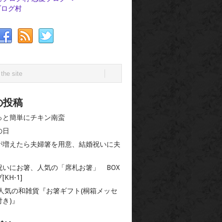
ブログ村
の投稿
っと簡単にチキン南蛮
の日
が増えたら夫婦箸を用意、結婚祝いに夫
。
祝いにお箸、人気の「席札お箸」 BOX
KH-1]
 人気の和雑貨『お箸ギフト(桐箱メッセ
付き)』