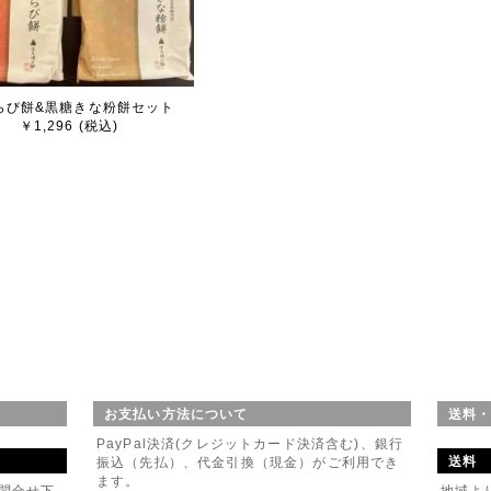
京宇治茶ギフト 玉露ティーバッグ
1年 江戸時代より続く宇治茶製造問屋
山製茶と京司とのコラボレーションによる京宇治茶
10月07日
らび餅&黒糖きな粉餅セット
はまかんざし
￥1,296 (税込)
けギフト
01月22日
ンクス箸 卒業記念キャンペーン開始
ルお祝いシール無料作成いたします。
07月08日
KH-13 追加
(桐箱メッセージ付き) ～お誕生日～ 追加しました。
07月08日
のお知らせ
31の間、お休みさせていただきます。
お支払い方法について
送料
イトからのご注文受付は常時受付けております。
PayPal決済(クレジットカード決済含む)、銀行
間中のご注文に関しては休業日明けの対応とさせていただきます。
送料
振込（先払）、代金引換（現金）がご利用でき
よろしくお願いいたします。
ます。
問合せ下
地域よ