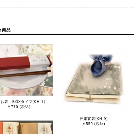
05月15日
フト
記念日、引出物としても・・・
大人のギフト
め商品
05月13日
マスク
洗えます。
柄です。
05月03日
フト
ギフトです。
れています。
八角箸、エコバッグセットにカーネーション、カードを添えて
んか。
お箸 BOXタイプ[KH-1]
￥770 (税込)
03月09日
京宇治茶ギフト 宇治煎茶
披露宴箸[KH-9]
￥550 (税込)
11月25日