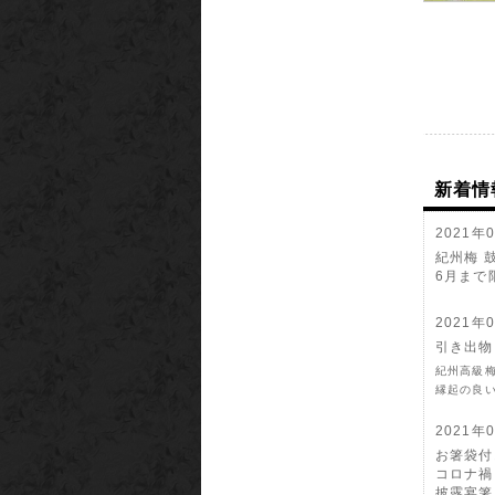
新着情
2021年
紀州梅 
6月まで限
2021年
引き出物
紀州高級
縁起の良
2021年
お箸袋付
コロナ禍
披露宴箸