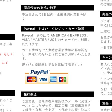
のご確
04月01日
商品代金の支払い時期
アルしました。
商品
申込日含めて3日以内（金融機関休業日を除
ョップサイトをリニューアル致しました。
く）
プチギ
ギフト商品をたくさん揃えておりますので、
申込日
ろしくお願いいたします。
Paypal および クレジットカード決済
正確な
01月10日
Paypal 決済にて AMERICAN EXPRESS /
お急ぎ
VISA / MASTER / JCB の各カードがご利用い
ージ入り桐箱とお箸のセット』新発売
じます
合は、名
ただけます。
※日本
カード情報をご入力時は必ず情報の再確認を
3） もしく
し、間違いのないようにご協力お願いいたしま
キャ
す。
）にて
名入れ
(PayPal登録無しでもお支払可能です。)
イドの
で、予
ト
キャン
連絡を
なお、
で、ご
銀行振込
すること
ご注文後、当店の在庫確認後のメール（受注メ
返品
い。
ール）にしたがって、指定口座（三菱東京ＵＦ
Ｊ銀行・京都中央支店）へ代金をお振り込みく
当店に
体）＞＜