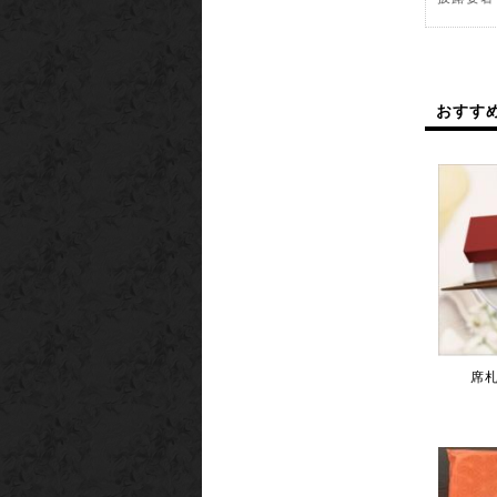
2020年
癒しのギ
誕生日や
お洒落な
おすす
2020年
女性用綿
何度でも
可愛い花
2020年
母の日ギ
実用的な
大変喜ば
マスク、
贈りませ
席札
2020年
新商品 
2019年