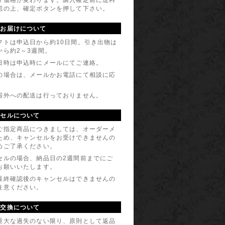
認の上、確定ボタンを押して下さい。
のお届けについて
フトは申込日から約10日間。引き出物は
から約2～3週間。
日時は申込時にメールにてご連絡。
の場合は、メールかお電話にて相談に応
。
国外への配送は行っておりません。
ンセルについて
ご指定商品につきましては、オーダーメ
ため、キャンセルをお受けできませんの
めご了承ください。
セルの場合、納品日の2週間前までにご
お願いいたします。
最終確認後のキャンセルはできませんの
注意ください。
・交換について
重大な過失のない限り、原則として返品