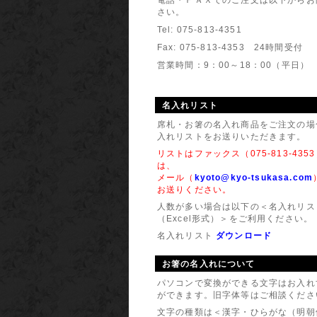
さい。
2014年
Tel: 075-813-4351
リニュー
Fax: 075-813-4353 24時間受付
京司のシ
素敵な、
営業時間：9：00～18：00（平日）
どうぞよ
2014年
名入れリスト
『メッセ
席札・お箸の名入れ商品をご注文の場
入れリストをお送りいただきます。
リストはファックス（075-813-435
は、
メール（
kyoto@kyo-tsukasa.com
お送りください。
人数が多い場合は以下の＜名入れリス
（Excel形式）＞をご利用ください。
名入れリスト
ダウンロード
お箸の名入れについて
パソコンで変換ができる文字はお入れ
ができます。旧字体等はご相談くださ
文字の種類は＜漢字・ひらがな（明朝