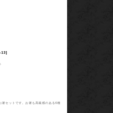
13]
ト
お箸セットです。お箸も高級感のある6種