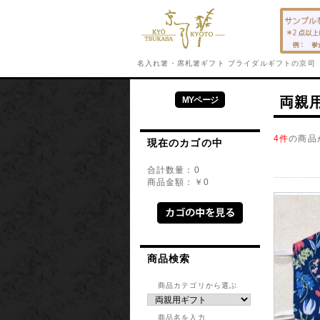
名入れ箸・席札箸ギフト ブライダルギフトの京司 －K
両親
MYページ
4件
の商品
現在のカゴの中
合計数量：
0
商品金額：
￥0
商品検索
商品カテゴリから選ぶ
商品名を入力