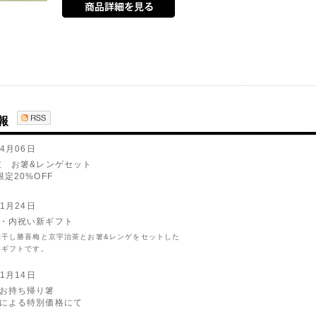
報
04月06日
鼓 お箸&レンゲセット
定20%OFF
01月24日
・内祝い新ギフト
梅干し勝喜梅と京宇治茶とお箸&レンゲをセットした
いギフトです。
01月14日
お持ち帰り箸
による特別価格にて