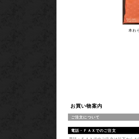
新商品 
創業175
カネ七畠
2019年
本わ
新商品 
ご両親向
2015年
京司のサ
オリジナ
2014年
新商品 
お箸ギフト
2014年
お買い物案内
夏季休業
7/29～
ご注文について
WEBサ
電話・ＦＡＸでのご注文
上記の期
どうぞ、
電話・ＦＡＸでのご注文は以下からお