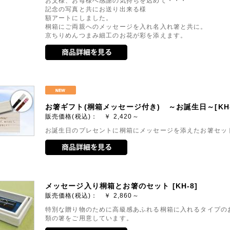
お父様、お母様へ感謝の気持ちを込めて・・・
記念の写真と共にお送り出来る様
額アートにしました。
桐箱にご両親へのメッセージを入れ名入れ箸と共に。
京ちりめんつまみ細工のお花が彩を添えます。
お箸ギフト(桐箱メッセージ付き) ～お誕生日～[KH-
販売価格(税込)： ￥
2,420～
お誕生日のプレセントに桐箱にメッセージを添えたお箸セッ
メッセージ入り桐箱とお箸のセット [KH-8]
販売価格(税込)： ￥
2,860～
特別な贈り物のために高級感あふれる桐箱に入れるタイプの
類の箸をご用意しています。