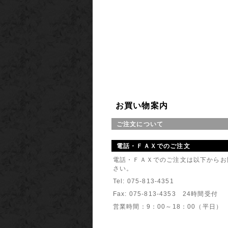
2015年
京司のサ
オリジナ
2014年
新商品 
お箸ギフト
2014年
お買い物案内
夏季休業
7/29～
ご注文について
WEBサ
電話・ＦＡＸでのご注文
上記の期
どうぞ、
電話・ＦＡＸでのご注文は以下からお
さい。
2014年
Tel: 075-813-4351
リニュー
Fax: 075-813-4353 24時間受付
京司のシ
素敵な、
営業時間：9：00～18：00（平日）
どうぞよ