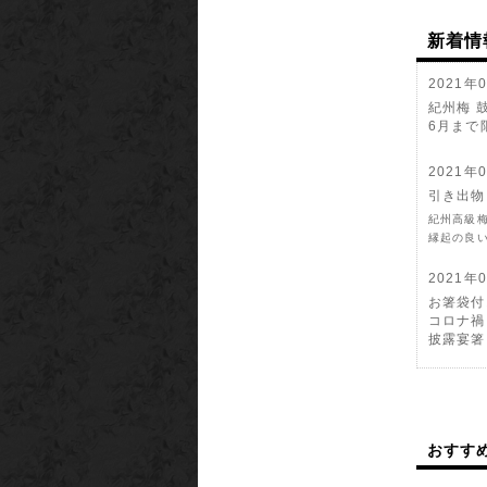
新着情
2021年
紀州梅 
6月まで限
2021年
引き出物
紀州高級
縁起の良
2021年
お箸袋付
コロナ禍
披露宴箸
2020年
癒しのギ
誕生日や
お洒落な
おすす