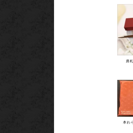
2020年
女性用綿
何度でも
可愛い花
2020年
母の日ギ
実用的な
大変喜ば
マスク、
贈りませ
席札
2020年
新商品 
2019年
新商品 
創業175
カネ七畠
2019年
本わ
新商品 
ご両親向