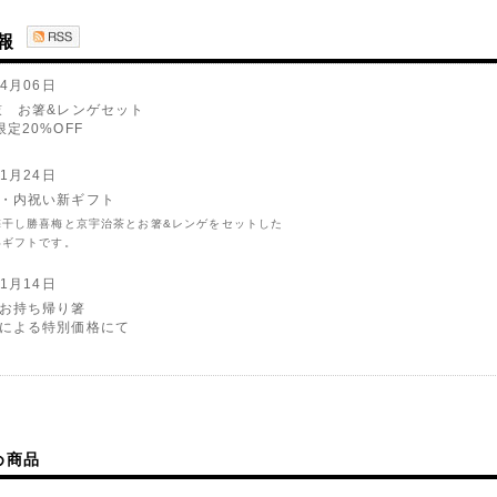
報
04月06日
鼓 お箸&レンゲセット
定20%OFF
01月24日
・内祝い新ギフト
梅干し勝喜梅と京宇治茶とお箸&レンゲをセットした
いギフトです。
01月14日
お持ち帰り箸
による特別価格にて
05月15日
フト
記念日、引出物としても・・・
大人のギフト
め商品