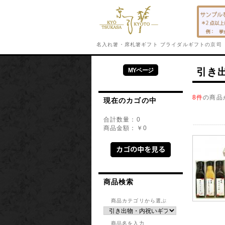
名入れ箸・席札箸ギフト ブライダルギフトの京司 －K
引き
MYページ
8件
の商品
現在のカゴの中
合計数量：
0
商品金額：
￥0
商品検索
商品カテゴリから選ぶ
商品名を入力