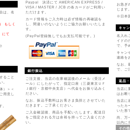
01月10日
Paypal 決済にて AMERICAN EXPRESS /
お急ぎ
VISA / MASTER / JCB の各カードがご利用い
ージ入り桐箱とお箸のセット』新発売
じます
合は、名
ただけます。
※日本
カード情報をご入力時は必ず情報の再確認を
3） もしく
し、間違いのないようにご協力お願いいたしま
キャ
す。
）にて
名入れ
(PayPal登録無しでもお支払可能です。)
イドの
で、予
ト
キャン
連絡を
なお、
で、ご
銀行振込
すること
ご注文後、当店の在庫確認後のメール（受注メ
返品
い。
ール）にしたがって、指定口座（三菱東京ＵＦ
Ｊ銀行・京都中央支店）へ代金をお振り込みく
当店に
体）＞＜
ださい。
はお断
ご用意し
なお、振込手数料はお客さま負担とさせていた
当店に
だきます。ご了承ください。
ったカ
す。
いた形
ご入金確認後、商品を手配いたします。配送日
をご指定される方は余裕を持ってご入金くださ
尚、万
い。
以内に
その