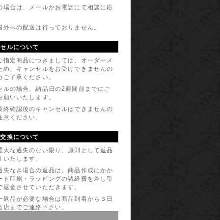
の場合は、メールかお電話にて相談に応
。
国外への配送は行っておりません。
ンセルについて
ご指定商品につきましては、オーダーメ
ため、キャンセルをお受けできませんの
めご了承ください。
セルの場合、納品日の2週間前までにご
お願いいたします。
最終確認後のキャンセルはできませんの
注意ください。
・交換について
重大な過失のない限り、原則として返品
りいたします。
過失なき場合の返品は、商品作成にかか
ード印刷・ラッピングの諸経費を差し引
で返金させていただきます。
一返品が必要な場合は商品到着から３日
当店までご連絡下さい。
他