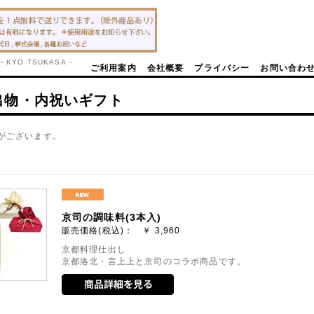
YO TSUKASA－
ご利用案内
会社概要
プライバシー
お問い合わ
出物・内祝いギフト
がございます。
京司の調味料(3本入)
販売価格(税込)： ￥
3,960
京都料理仕出し
京都洛北・言上上と京司のコラボ商品です。