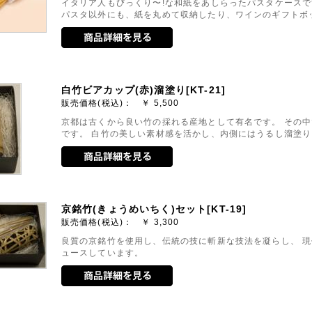
イタリア人もびっくり〜!な和紙をあしらったパスタケースで
パスタ以外にも、紙を丸めて収納したり、ワインのギフトボ
白竹ビアカップ(赤)溜塗り[KT-21]
販売価格(税込)： ￥
5,500
京都は古くから良い竹の採れる産地として有名です。 その
です。 白竹の美しい素材感を活かし、内側にはうるし溜塗
京銘竹(きょうめいちく)セット[KT-19]
販売価格(税込)： ￥
3,300
良質の京銘竹を使用し、伝統の技に斬新な技法を凝らし、 
ュースしています。