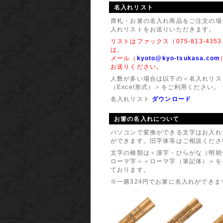
2014年
名入れリスト
『メッセ
席札・お箸の名入れ商品をご注文の場
入れリストをお送りいただきます。
リストはファックス（075-813-435
は、
メール（
kyoto@kyo-tsukasa.com
お送りください。
人数が多い場合は以下の＜名入れリス
（Excel形式）＞をご利用ください。
名入れリスト
ダウンロード
お箸の名入れについて
パソコンで変換ができる文字はお入れ
ができます。旧字体等はご相談くださ
文字の種類は＜漢字・ひらがな（明朝
ローマ字＞＜ローマ字（筆記体）＞を
ております。
※一膳324円でお箸に名入れができま