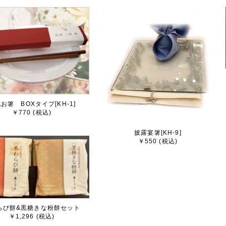
05月13日
マスク
洗えます。
柄です。
05月03日
フト
ギフトです。
れています。
八角箸、エコバッグセットにカーネーション、カードを添えて
んか。
お箸 BOXタイプ[KH-1]
￥770 (税込)
03月09日
京宇治茶ギフト 宇治煎茶
披露宴箸[KH-9]
￥550 (税込)
11月25日
京宇治茶ギフト 玉露ティーバッグ
1年 江戸時代より続く宇治茶製造問屋
山製茶と京司とのコラボレーションによる京宇治茶
10月07日
らび餅&黒糖きな粉餅セット
はまかんざし
￥1,296 (税込)
けギフト