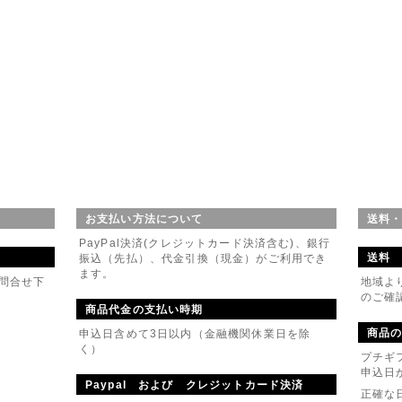
01月22日
ンクス箸 卒業記念キャンペーン開始
ルお祝いシール無料作成いたします。
07月08日
KH-13 追加
(桐箱メッセージ付き) ～お誕生日～ 追加しました。
07月08日
のお知らせ
31の間、お休みさせていただきます。
お支払い方法について
送料
イトからのご注文受付は常時受付けております。
PayPal決済(クレジットカード決済含む)、銀行
間中のご注文に関しては休業日明けの対応とさせていただきます。
送料
振込（先払）、代金引換（現金）がご利用でき
よろしくお願いいたします。
ます。
問合せ下
地域よ
のご確
04月01日
商品代金の支払い時期
アルしました。
商品
申込日含めて3日以内（金融機関休業日を除
ョップサイトをリニューアル致しました。
く）
プチギ
ギフト商品をたくさん揃えておりますので、
申込日
ろしくお願いいたします。
Paypal および クレジットカード決済
正確な